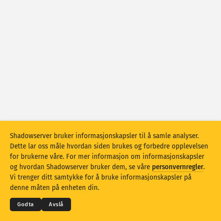
Angrepsstatistikk: Sårbarheter
Tagger
Angrepsstatistikk: Enheter
Hjelp
Land
Grense
Grupper etter
Shadowserver bruker informasjonskapsler til å samle analyser.
Stacking
Stablet
Overlappende
Dette lar oss måle hvordan siden brukes og forbedre opplevelsen
Automatisk oppdatering av resultater
for brukerne våre. For mer informasjon om informasjonskapsler
og hvordan Shadowserver bruker dem, se våre
personvernregler
.
Oppdater
Tilbakestill
© 2026
THE SHADOWSERVER FOUNDATION
Vi trenger ditt samtykke for å bruke informasjonskapsler på
Personvern og vilkår
Kontakt oss
Credits
denne måten på enheten din.
Last ned som PNG
Om disse dataene
Språk
Godta
Avslå