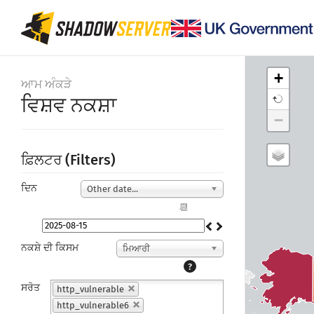
+
ਆਮ ਅੰਕੜੇ
ਵਿਸ਼ਵ ਨਕਸ਼ਾ
−
ਫ਼ਿਲਟਰ (Filters)
ਦਿਨ
Other date...
📆
ਨਕਸ਼ੇ ਦੀ ਕਿਸਮ
ਮਿਆਰੀ
?
ਸਰੋਤ
http_vulnerable
http_vulnerable6