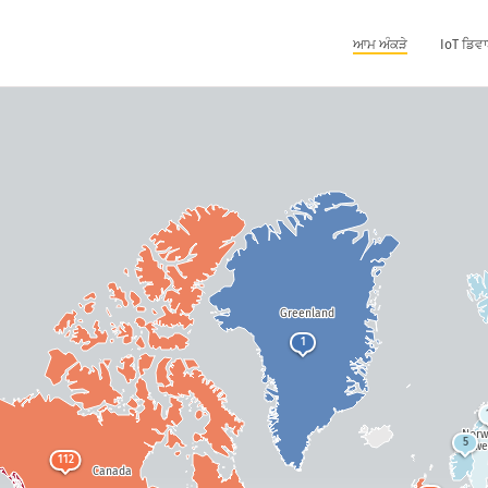
ਆਮ ਅੰਕੜੇ
IoT ਡਿਵਾ
Greenland
1
Nor
5
Swe
112
Canada