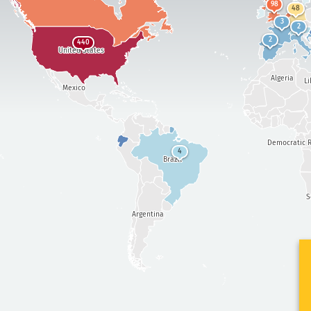
98
48
3
2
2
440
United States
Algeria
Li
Mexico
Democratic R
4
Brazil
S
Argentina