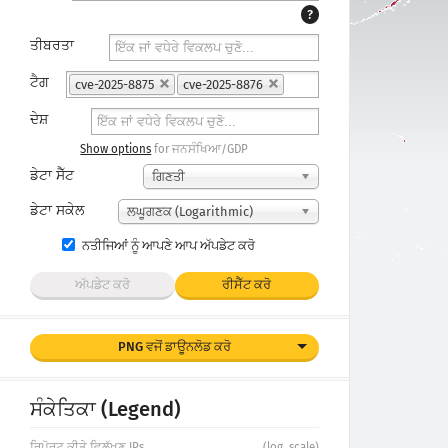
?
ਤੀਬਰਤਾ
ਟੈਗ
cve-2025-8875
cve-2025-8876
ਦੇਸ਼
Show options
for ਜਨਸੰਖਿਆ/GDP
ਡੇਟਾ ਸੈੱਟ
ਗਿਣਤੀ
ਡੇਟਾ ਸਕੇਲ
ਲਘੂਗਣਕ (Logarithmic)
ਨਤੀਜਿਆਂ ਨੂੰ ਆਪਣੇ ਆਪ ਅੱਪਡੇਟ ਕਰੋ
ਅੱਪਡੇਟ ਕਰੋ
ਰੀਸੈੱਟ ਕਰੋ
PNG ਵਜੋਂ ਡਾਊਨਲੋਡ ਕਰੋ
ਸੰਕੇਤਿਕਾ (Legend)
ਰਿਪੋਰਟ ਕੀਤੇ ਵਿਲੱਖਣ IPs
(log. scale)