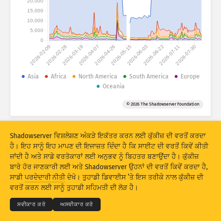
20,000
ਹਮਲੇ ਦੇ ਅੰਕੜੇ: ਡੀਵਾਈਸਾਂ
15,000
ਦੇਸ਼
10,000
ਮਦਦ
5,000
0
2026-02-09
2026-02-28
2026-03-19
2026-04-07
2026-04-26
2026-05-15
2026-06-03
2026-06-22
2026-07-11
2026-07-30
ਡੇਟਾ ਸੈੱਟ
ਸੀਮਾ
Asia
Africa
North America
South America
Europe
Oceania
ਇਸ ਅਨੁਸਾਰ ਗਰੁੱਪ ਬਣਾਓ
ਦੇਸ਼
ਟੈਗ
© 2026 The Shadowserver Foundation
Stacking
ਸਟੈਕਡ
ਓਵਰਲੈਪਿੰਗ
ਨਤੀਜਿਆਂ ਨੂੰ ਆਪਣੇ ਆਪ ਅੱਪਡੇਟ ਕਰੋ
Shadowserver ਵਿਸ਼ਲੇਸ਼ਣ ਅੰਕੜੇ ਇਕੱਤਰ ਕਰਨ ਲਈ ਕੁੱਕੀਜ਼ ਦੀ ਵਰਤੋਂ ਕਰਦਾ
ਅੱਪਡੇਟ ਕਰੋ
ਰੀਸੈੱਟ ਕਰੋ
ਹੈ। ਇਹ ਸਾਨੂੰ ਇਹ ਮਾਪਣ ਦੀ ਇਜਾਜ਼ਤ ਦਿੰਦਾ ਹੈ ਕਿ ਸਾਈਟ ਦੀ ਵਰਤੋਂ ਕਿਵੇਂ ਕੀਤੀ
ਜਾਂਦੀ ਹੈ ਅਤੇ ਸਾਡੇ ਵਰਤੋਕਾਰਾਂ ਲਈ ਅਨੁਭਵ ਨੂੰ ਬਿਹਤਰ ਬਣਾਉਂਦਾ ਹੈ। ਕੁੱਕੀਜ਼
ਬਾਰੇ ਹੋਰ ਜਾਣਕਾਰੀ ਲਈ ਅਤੇ Shadowserver ਉਹਨਾਂ ਦੀ ਵਰਤੋਂ ਕਿਵੇਂ ਕਰਦਾ ਹੈ,
PNG ਵਜੋਂ ਡਾਊਨਲੋਡ ਕਰੋ
© 2026
THE SHADOWSERVER FOUNDATION
ਸਾਡੀ
ਪਰਦੇਦਾਰੀ ਨੀਤੀ
ਦੇਖੋ। ਤੁਹਾਡੀ ਡਿਵਾਈਸ ’ਤੇ ਇਸ ਤਰੀਕੇ ਨਾਲ ਕੁੱਕੀਜ਼ ਦੀ
ਪਰਦੇਦਾਰੀ ਅਤੇ ਸ਼ਰਤਾਂ
ਸਾਡੇ ਨਾਲ ਸੰਪਰਕ ਕਰੋ
ਕ੍ਰੈਡਿਟ
ਵਰਤੋਂ ਕਰਨ ਲਈ ਸਾਨੂੰ ਤੁਹਾਡੀ ਸਹਿਮਤੀ ਦੀ ਲੋੜ ਹੈ।
ਭਾਸ਼ਾ
ਸਵੀਕਾਰ ਕਰੋ
ਅਸਵੀਕਾਰ ਕਰੋ