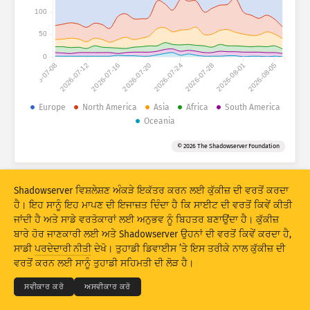
ਹਮਲੇ ਦੇ ਅੰਕੜੇ: ਡੀਵਾਈਸਾਂ
100
ਦੇਸ਼
ਮਦਦ
50
0
2026-07-08
2026-07-12
2026-07-16
2026-07-20
2026-07-24
2026-07-28
2026-08-01
2026-08-05
ਡੇਟਾ ਸੈੱਟ
ਸੀਮਾ
Europe
North America
Asia
Africa
South America
Oceania
ਇਸ ਅਨੁਸਾਰ ਗਰੁੱਪ ਬਣਾਓ
ਦੇਸ਼
ਟੈਗ
© 2026 The Shadowserver Foundation
Stacking
ਸਟੈਕਡ
ਓਵਰਲੈਪਿੰਗ
ਨਤੀਜਿਆਂ ਨੂੰ ਆਪਣੇ ਆਪ ਅੱਪਡੇਟ ਕਰੋ
Shadowserver ਵਿਸ਼ਲੇਸ਼ਣ ਅੰਕੜੇ ਇਕੱਤਰ ਕਰਨ ਲਈ ਕੁੱਕੀਜ਼ ਦੀ ਵਰਤੋਂ ਕਰਦਾ
ਅੱਪਡੇਟ ਕਰੋ
ਰੀਸੈੱਟ ਕਰੋ
ਹੈ। ਇਹ ਸਾਨੂੰ ਇਹ ਮਾਪਣ ਦੀ ਇਜਾਜ਼ਤ ਦਿੰਦਾ ਹੈ ਕਿ ਸਾਈਟ ਦੀ ਵਰਤੋਂ ਕਿਵੇਂ ਕੀਤੀ
ਜਾਂਦੀ ਹੈ ਅਤੇ ਸਾਡੇ ਵਰਤੋਕਾਰਾਂ ਲਈ ਅਨੁਭਵ ਨੂੰ ਬਿਹਤਰ ਬਣਾਉਂਦਾ ਹੈ। ਕੁੱਕੀਜ਼
ਬਾਰੇ ਹੋਰ ਜਾਣਕਾਰੀ ਲਈ ਅਤੇ Shadowserver ਉਹਨਾਂ ਦੀ ਵਰਤੋਂ ਕਿਵੇਂ ਕਰਦਾ ਹੈ,
PNG ਵਜੋਂ ਡਾਊਨਲੋਡ ਕਰੋ
© 2026
THE SHADOWSERVER FOUNDATION
ਸਾਡੀ
ਪਰਦੇਦਾਰੀ ਨੀਤੀ
ਦੇਖੋ। ਤੁਹਾਡੀ ਡਿਵਾਈਸ ’ਤੇ ਇਸ ਤਰੀਕੇ ਨਾਲ ਕੁੱਕੀਜ਼ ਦੀ
ਪਰਦੇਦਾਰੀ ਅਤੇ ਸ਼ਰਤਾਂ
ਸਾਡੇ ਨਾਲ ਸੰਪਰਕ ਕਰੋ
ਕ੍ਰੈਡਿਟ
ਵਰਤੋਂ ਕਰਨ ਲਈ ਸਾਨੂੰ ਤੁਹਾਡੀ ਸਹਿਮਤੀ ਦੀ ਲੋੜ ਹੈ।
ਭਾਸ਼ਾ
ਸਵੀਕਾਰ ਕਰੋ
ਅਸਵੀਕਾਰ ਕਰੋ