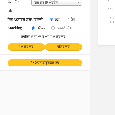
40
ਡੇਟਾ ਸੈੱਟ
ਗਿਣੇ ਗਏ IP ਐਡਰੈੱਸ
20
ਸੀਮਾ
0
ਇਸ ਅਨੁਸਾਰ ਗਰੁੱਪ ਬਣਾਓ
ਦੇਸ਼
ਟੈਗ
2026
Stacking
ਸਟੈਕਡ
ਓਵਰਲੈਪਿੰਗ
ਨਤੀਜਿਆਂ ਨੂੰ ਆਪਣੇ ਆਪ ਅੱਪਡੇਟ ਕਰੋ
ਅੱਪਡੇਟ ਕਰੋ
ਰੀਸੈੱਟ ਕਰੋ
PNG ਵਜੋਂ ਡਾਊਨਲੋਡ ਕਰੋ