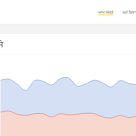
ਆਮ ਅੰਕੜੇ
IoT ਡਿਵਾ
ੇ