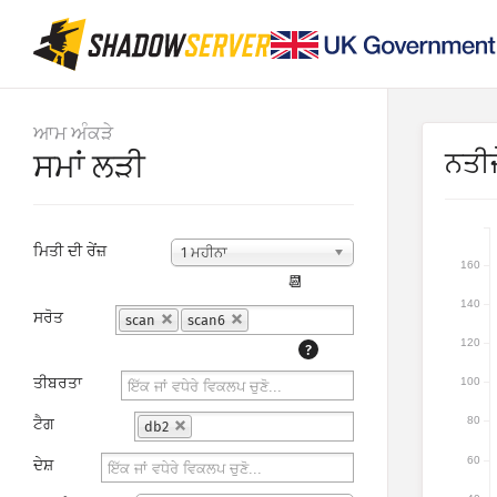
ਆਮ ਅੰਕੜੇ
ਨਤੀਜ
ਸਮਾਂ ਲੜੀ
ਮਿਤੀ ਦੀ ਰੇਂਜ਼
1 ਮਹੀਨਾ
160
📆
140
ਸਰੋਤ
scan
scan6
120
?
ਤੀਬਰਤਾ
100
80
ਟੈਗ
db2
60
ਦੇਸ਼