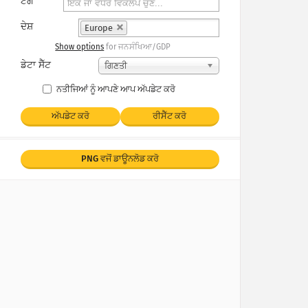
ਟੈਗ
ਦੇਸ਼
Europe
Show options
for ਜਨਸੰਖਿਆ/GDP
ਡੇਟਾ ਸੈੱਟ
ਗਿਣਤੀ
ਨਤੀਜਿਆਂ ਨੂੰ ਆਪਣੇ ਆਪ ਅੱਪਡੇਟ ਕਰੋ
ਅੱਪਡੇਟ ਕਰੋ
ਰੀਸੈੱਟ ਕਰੋ
PNG ਵਜੋਂ ਡਾਊਨਲੋਡ ਕਰੋ