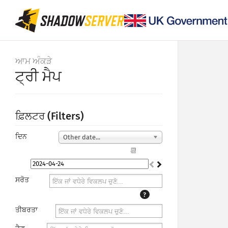
ਆਮ ਅੰਕੜੇ
ਟ੍ਰੀ ਮੈਪ
ਫ਼ਿਲਟਰ (Filters)
ਦਿਨ
Other date...
📆
ਸਰੋਤ
?
ਤੀਬਰਤਾ