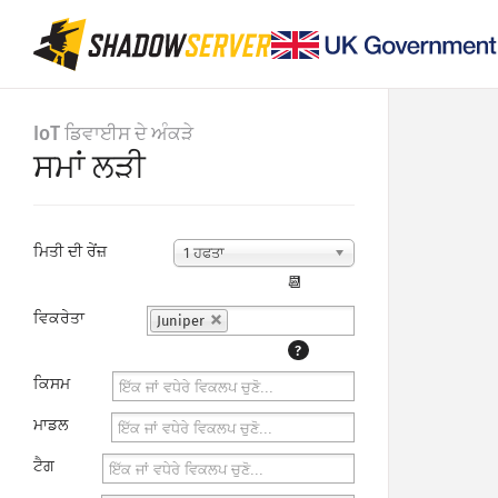
IoT ਡਿਵਾਈਸ ਦੇ ਅੰਕੜੇ
ਸਮਾਂ ਲੜੀ
ਮਿਤੀ ਦੀ ਰੇਂਜ਼
1 ਹਫਤਾ
📆
ਵਿਕਰੇਤਾ
Juniper
?
ਕਿਸਮ
ਮਾਡਲ
ਟੈਗ