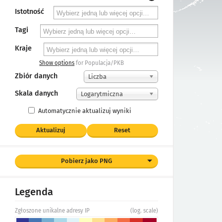
Istotność
Tagi
Kraje
Show options
for Populacja/PKB
Zbiór danych
Liczba
Skala danych
Logarytmiczna
Automatycznie aktualizuj wyniki
Aktualizuj
Reset
Pobierz jako PNG
Legenda
Zgłoszone unikalne adresy IP
(log. scale)