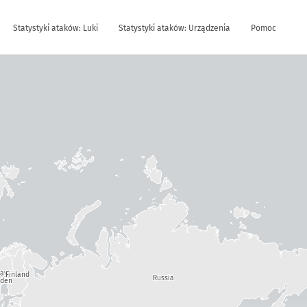
Statystyki ataków: Luki
Statystyki ataków: Urządzenia
Pomoc
way
Finland
Russia
den