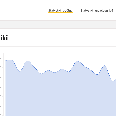
Statystyki ogólne
Statystyki urządzeń IoT
iki
0
0
0
0
0
0
0