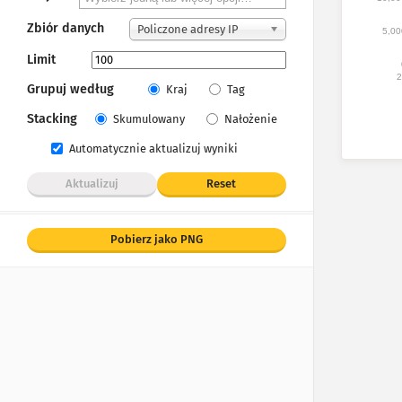
Zbiór danych
Policzone adresy IP
5,00
Limit
2
Grupuj według
Kraj
Tag
Stacking
Skumulowany
Nałożenie
Automatycznie aktualizuj wyniki
Aktualizuj
Reset
Pobierz jako PNG