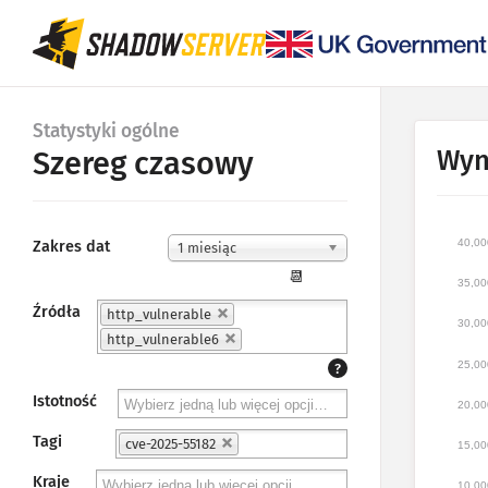
Statystyki ogólne
Wyn
Szereg czasowy
40,00
Zakres dat
1 miesiąc
📆
35,00
Źródła
http_vulnerable
30,00
http_vulnerable6
25,00
?
Istotność
20,00
Tagi
cve-2025-55182
15,00
Kraje
10,00