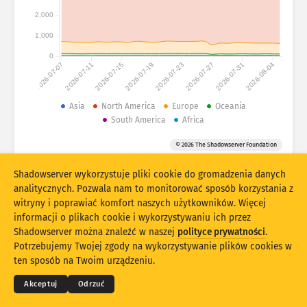
Statystyki ataków: Urządzenia
2,000
Kraje
Pomoc
1,000
0
2026-07-07
2026-07-11
2026-07-15
2026-07-19
2026-07-23
2026-07-27
2026-07-31
2026-08-04
Zbiór danych
Limit
Asia
North America
Europe
Oceania
South America
Africa
Grupuj według
Kraj
Tag
© 2026 The Shadowserver Foundation
Stacking
Skumulowany
Nałożenie
Automatycznie aktualizuj wyniki
Shadowserver wykorzystuje pliki cookie do gromadzenia danych
analitycznych. Pozwala nam to monitorować sposób korzystania z
Aktualizuj
Reset
witryny i poprawiać komfort naszych użytkowników. Więcej
informacji o plikach cookie i wykorzystywaniu ich przez
Shadowserver można znaleźć w naszej
polityce prywatności
.
Pobierz jako PNG
© 2026
THE SHADOWSERVER FOUNDATION
Prywatność i warunki
Skontaktuj się z nami
Potrzebujemy Twojej zgody na wykorzystywanie plików cookies w
Autorzy
ten sposób na Twoim urządzeniu.
Język
Akceptuj
Odrzuć