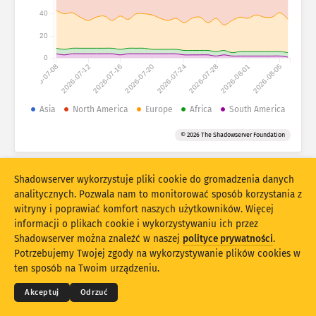
Statystyki ataków: Urządzenia
40
Kraje
Pomoc
20
0
2026-07-08
2026-07-12
2026-07-16
2026-07-20
2026-07-24
2026-07-28
2026-08-01
2026-08-05
Zbiór danych
Limit
Asia
North America
Europe
Africa
South America
Grupuj według
Kraj
Tag
© 2026 The Shadowserver Foundation
Stacking
Skumulowany
Nałożenie
Automatycznie aktualizuj wyniki
Shadowserver wykorzystuje pliki cookie do gromadzenia danych
analitycznych. Pozwala nam to monitorować sposób korzystania z
Aktualizuj
Reset
witryny i poprawiać komfort naszych użytkowników. Więcej
informacji o plikach cookie i wykorzystywaniu ich przez
Shadowserver można znaleźć w naszej
polityce prywatności
.
Pobierz jako PNG
© 2026
THE SHADOWSERVER FOUNDATION
Prywatność i warunki
Skontaktuj się z nami
Potrzebujemy Twojej zgody na wykorzystywanie plików cookies w
Autorzy
ten sposób na Twoim urządzeniu.
Język
Akceptuj
Odrzuć