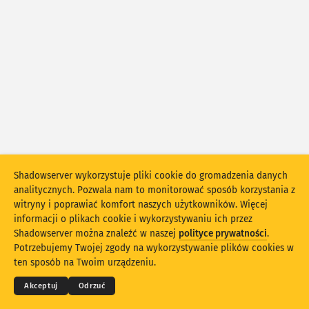
Statystyki ataków: Luki
Tagi
Statystyki ataków: Urządzenia
Pomoc
Kraje
Limit
Shadowserver wykorzystuje pliki cookie do gromadzenia danych
Grupuj według
analitycznych. Pozwala nam to monitorować sposób korzystania z
Stacking
Skumulowany
Nałożenie
witryny i poprawiać komfort naszych użytkowników. Więcej
informacji o plikach cookie i wykorzystywaniu ich przez
Automatycznie aktualizuj wyniki
Shadowserver można znaleźć w naszej
polityce prywatności
.
© 2026
THE SHADOWSERVER FOUNDATION
Prywatność i warunki
Skontaktuj się z nami
Potrzebujemy Twojej zgody na wykorzystywanie plików cookies w
Aktualizuj
Reset
Autorzy
ten sposób na Twoim urządzeniu.
Język
Akceptuj
Odrzuć
Pobierz jako PNG
Informacje o tych danych