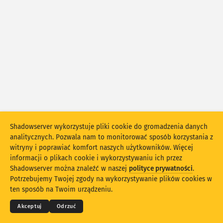
Statystyki ataków: Luki
Tagi
Statystyki ataków: Urządzenia
Pomoc
Kraje
Limit
Grupuj według
Shadowserver wykorzystuje pliki cookie do gromadzenia danych
analitycznych. Pozwala nam to monitorować sposób korzystania z
Stacking
Skumulowany
Nałożenie
witryny i poprawiać komfort naszych użytkowników. Więcej
Automatycznie aktualizuj wyniki
informacji o plikach cookie i wykorzystywaniu ich przez
Shadowserver można znaleźć w naszej
polityce prywatności
.
© 2026
THE SHADOWSERVER FOUNDATION
Aktualizuj
Reset
Prywatność i warunki
Skontaktuj się z nami
Potrzebujemy Twojej zgody na wykorzystywanie plików cookies w
Autorzy
ten sposób na Twoim urządzeniu.
Pobierz jako PNG
Informacje o tych danych
Język
Akceptuj
Odrzuć