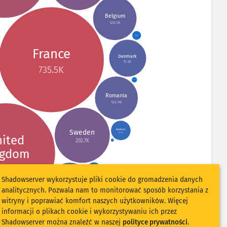
Belgium
126.3K
Belarus
5.2K
France
Denmark
91.3K
735.5K
Montenegro
1.9K
Romania
122.9K
Andorra
Sweden
25.6K
ited
202.7K
Guernsey
574
ngdom
49.4K
Albania
11.4K
Shadowserver wykorzystuje pliki cookie do gromadzenia danych
Portugal
105.2K
analitycznych. Pozwala nam to monitorować sposób korzystania z
Estonia
witryny i poprawiać komfort naszych użytkowników. Więcej
24.2K
North
Macedonia
8K
Luxembourg
informacji o plikach cookie i wykorzystywaniu ich przez
9.5K
a
Jersey
1.4K
Shadowserver można znaleźć w naszej
polityce prywatności
.