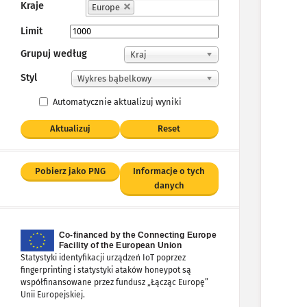
Kraje
Europe
Limit
Grupuj według
Kraj
Styl
Wykres bąbelkowy
Automatycznie aktualizuj wyniki
Aktualizuj
Reset
Pobierz jako PNG
Informacje o tych
danych
Statystyki identyfikacji urządzeń IoT poprzez
fingerprinting i statystyki ataków honeypot są
współfinansowane przez fundusz „Łącząc Europę”
Unii Europejskiej.