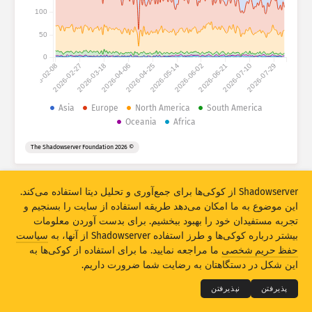
احصائات حملات: دستگاه‌ها
100
کشورها
رهنما
50
0
2026-02-08
2026-02-27
2026-03-18
2026-04-06
2026-04-25
2026-05-14
2026-06-02
2026-06-21
2026-07-10
2026-07-29
مجموعه دیتا
حد
Asia
Europe
North America
South America
Oceania
Africa
گروپ‌‌بندی بربنیاد
کشور
تگ
© 2026 The Shadowserver Foundation
Stacking
مجموعی
همپوشانی
به‌روزرسانی اتومات نتایج
Shadowserver از کوکی‌ها برای جمع‌آوری و تحلیل دیتا استفاده می‌کند.
به‌روزکردن
بازنشانی
این موضوع به ما امکان می‌دهد طریقه استفاده از سایت را بسنجیم و
تجربه مستفیدان خود را بهبود ببخشیم. برای بدست آوردن معلومات
دانلود بصورت PNG
بیشتر درباره کوکی‌ها و طرز استفاده Shadowserver از آنها، به
سیاست
THE SHADOWSERVER FOUNDATION
© 2026
حفظ حریم شخصی
ما مراجعه نمایید. ما برای استفاده از کوکی‌ها به
حریم شخصی و ضوابط
تماس با ما
امتیازات
این شکل در دستگاهتان به رضایت شما ضرورت داریم.
لسان
پذیرفتن
نپذیرفتن