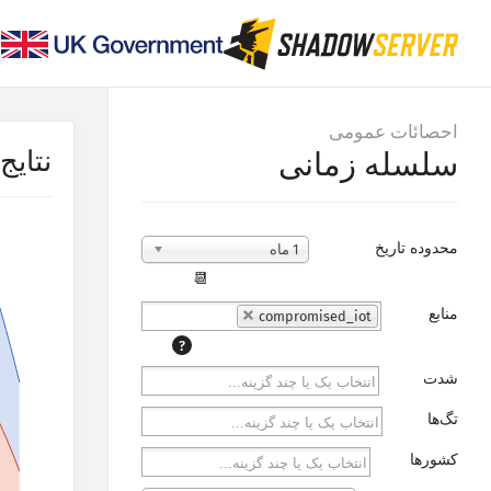
احصائات عمومی
نتایج
سلسله زمانی
محدوده تاریخ
1 ماه
📆
منابع
compromised_iot
?
شدت
تگ‌ها
کشورها