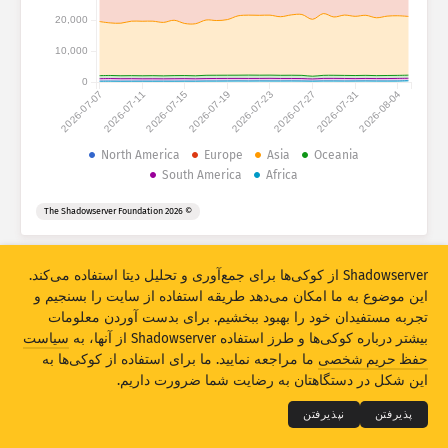
احصائات حملات: دستگاه‌ها
20,000
کشورها
رهنما
10,000
0
2026-07-07
2026-07-11
2026-07-15
2026-07-19
2026-07-23
2026-07-27
2026-07-31
2026-08-04
مجموعه دیتا
حد
North America
Europe
Asia
Oceania
South America
Africa
گروپ‌‌بندی بربنیاد
کشور
تگ
© 2026 The Shadowserver Foundation
Stacking
مجموعی
همپوشانی
به‌روزرسانی اتومات نتایج
Shadowserver از کوکی‌ها برای جمع‌آوری و تحلیل دیتا استفاده می‌کند.
به‌روزکردن
بازنشانی
این موضوع به ما امکان می‌دهد طریقه استفاده از سایت را بسنجیم و
تجربه مستفیدان خود را بهبود ببخشیم. برای بدست آوردن معلومات
دانلود بصورت PNG
بیشتر درباره کوکی‌ها و طرز استفاده Shadowserver از آنها، به
سیاست
THE SHADOWSERVER FOUNDATION
© 2026
حفظ حریم شخصی
ما مراجعه نمایید. ما برای استفاده از کوکی‌ها به
حریم شخصی و ضوابط
تماس با ما
امتیازات
این شکل در دستگاهتان به رضایت شما ضرورت داریم.
لسان
پذیرفتن
نپذیرفتن