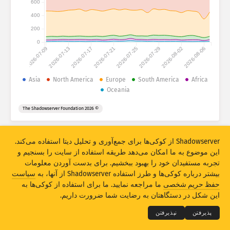
600
احصائات حملات: دستگاه‌ها
400
کشورها
رهنما
200
0
2026-07-09
2026-07-13
2026-07-17
2026-07-21
2026-07-25
2026-07-29
2026-08-02
2026-08-06
مجموعه دیتا
حد
Asia
North America
Europe
South America
Africa
Oceania
گروپ‌‌بندی بربنیاد
کشور
تگ
© 2026 The Shadowserver Foundation
Stacking
مجموعی
همپوشانی
به‌روزرسانی اتومات نتایج
Shadowserver از کوکی‌ها برای جمع‌آوری و تحلیل دیتا استفاده می‌کند.
به‌روزکردن
بازنشانی
این موضوع به ما امکان می‌دهد طریقه استفاده از سایت را بسنجیم و
تجربه مستفیدان خود را بهبود ببخشیم. برای بدست آوردن معلومات
دانلود بصورت PNG
بیشتر درباره کوکی‌ها و طرز استفاده Shadowserver از آنها، به
سیاست
THE SHADOWSERVER FOUNDATION
© 2026
حفظ حریم شخصی
ما مراجعه نمایید. ما برای استفاده از کوکی‌ها به
حریم شخصی و ضوابط
تماس با ما
امتیازات
این شکل در دستگاهتان به رضایت شما ضرورت داریم.
لسان
پذیرفتن
نپذیرفتن