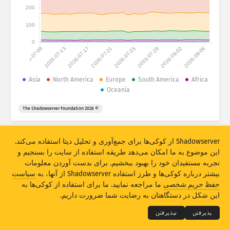
احصائات حملات: دستگاه‌ها
200
کشورها
رهنما
100
0
2026-07-09
2026-07-13
2026-07-17
2026-07-21
2026-07-25
2026-07-29
2026-08-02
2026-08-06
مجموعه دیتا
حد
Asia
North America
Europe
South America
Africa
Oceania
گروپ‌‌بندی بربنیاد
کشور
تگ
© 2026 The Shadowserver Foundation
Stacking
مجموعی
همپوشانی
به‌روزرسانی اتومات نتایج
Shadowserver از کوکی‌ها برای جمع‌آوری و تحلیل دیتا استفاده می‌کند.
به‌روزکردن
بازنشانی
این موضوع به ما امکان می‌دهد طریقه استفاده از سایت را بسنجیم و
تجربه مستفیدان خود را بهبود ببخشیم. برای بدست آوردن معلومات
دانلود بصورت PNG
بیشتر درباره کوکی‌ها و طرز استفاده Shadowserver از آنها، به
سیاست
THE SHADOWSERVER FOUNDATION
© 2026
حفظ حریم شخصی
ما مراجعه نمایید. ما برای استفاده از کوکی‌ها به
حریم شخصی و ضوابط
تماس با ما
امتیازات
این شکل در دستگاهتان به رضایت شما ضرورت داریم.
لسان
پذیرفتن
نپذیرفتن