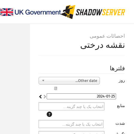
احصائات عمومی
نقشه درختی
فلترها
روز
Other date...
📆
منابع
?
شدت