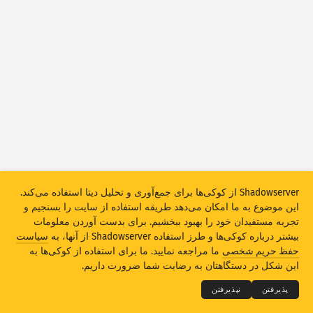
احصائات حملات: آسیب‌پذیری‌ها
تگ‌ها
احصائات حملات: دستگاه‌ها
رهنما
کشورها
حد
گروپ‌‌بندی بربنیاد
Stacking
مجموعی
همپوشانی
Shadowserver از کوکی‌ها برای جمع‌آوری و تحلیل دیتا استفاده می‌کند.
این موضوع به ما امکان می‌دهد طریقه استفاده از سایت را بسنجیم و
به‌روزرسانی اتومات نتایج
تجربه مستفیدان خود را بهبود ببخشیم. برای بدست آوردن معلومات
بیشتر درباره کوکی‌ها و طرز استفاده Shadowserver از آنها، به
سیاست
به‌روزکردن
بازنشانی
THE SHADOWSERVER FOUNDATION
© 2026
حفظ حریم شخصی
ما مراجعه نمایید. ما برای استفاده از کوکی‌ها به
حریم شخصی و ضوابط
تماس با ما
امتیازات
این شکل در دستگاهتان به رضایت شما ضرورت داریم.
دانلود بصورت PNG
درباره این دیتا
لسان
پذیرفتن
نپذیرفتن