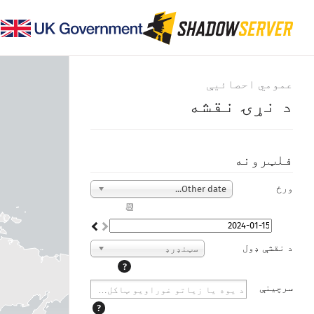
عمومي احصائیې
د نړۍ نقشه
فلټرونه
ورځ
Other date...
📆
د نقشې ډول
سټنډرډ
?
سرچینې
?