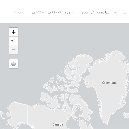
برید احصائیې: ځورمنتیاووې
د برید احصائیې: دستګاوې
مرسته
+
−
Greenland
Canada