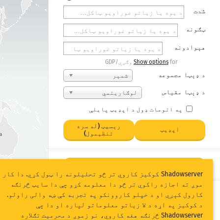
شدت
ټګونه
هېوادونه
for وګړي/GDP
Show options
د ډېټا مجموعه
شمېر
د ډېټا مقیاس
لوګاریتمي
په اتومات ډول د اپډیټ پایلې
رېسیټ (له سره
اپډیټ
تنظیمول)
ia
PNG په ډول ډاونلوډ
Shadowserver کوکیز کاروي تر څو تحلیلونه را ټول کړي. دا کار
موږ ته اجازه راکوي تر څو دا معلومه کړو چې دا سایټ څرنګه
لیجنډ (افسانوي)
کارول کېږي او د خپلو کاروونکو په تجربه کې ښه والی راولو.
د کوکیز په اړه د لا زیاتو معلوماتو لپاره او دا چې
راپور شوي بېسارې IP ګانې
(log. scale)
Shadowserver څرنګه هغه کاروي، نو زموږ
د محرمیت تګلاره