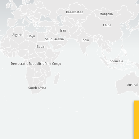
Kazakhstan
Mongolia
China
Iran
Algeria
Libya
Saudi Arabia
India
Sudan
Indonesia
Democratic Republic of the Congo
Austral
South Africa