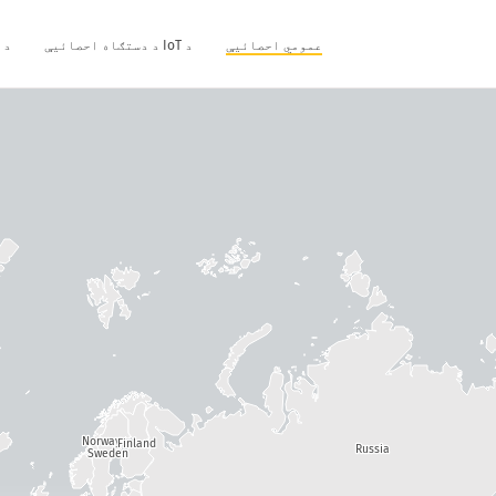
عمومي احصائیې
د IoT د دستګاه احصائیې
د 
Norway
Finland
Russia
Sweden