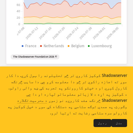
د برید احصائیې: دستګاوې
60
هېوادونه
40
مرسته
20
0
2026-07-08
2026-07-12
2026-07-16
2026-07-20
2026-07-24
2026-07-28
2026-08-01
2026-08-05
د ډېټا مجموعه
حدود
France
Netherlands
Belgium
Luxembourg
له مخې یې ګروپ بندي کړئ
هېواد
ټګ
© 2026 The Shadowserver Foundation
Stacking
سر په سر شوې
له یوه بل سره تداخل لرونکی
په اتومات ډول د اپډیټ پایلې
Shadowserver کوکیز کاروي تر څو تحلیلونه را ټول کړي. دا کار
موږ ته اجازه راکوي تر څو دا معلومه کړو چې دا سایټ څرنګه
اپډیټ
رېسیټ (له سره تنظیمول)
کارول کېږي او د خپلو کاروونکو په تجربه کې ښه والی راولو.
د کوکیز په اړه د لا زیاتو معلوماتو لپاره او دا چې
PNG په ډول ډاونلوډ
Shadowserver څرنګه هغه کاروي، نو زموږ
د محرمیت تګلاره
THE SHADOWSERVER FOUNDATION
© 2026
وګورئ. په همدې توګه ستاسې په دستګاه کې موږ د خپل کوکیز په
خصوصي حریم او شرایط
موږ سره اړیکه
اعتبارونه
کارولو سره ستاسې رضایت ته اړتیا لرو.
ژبه
منل
ردول