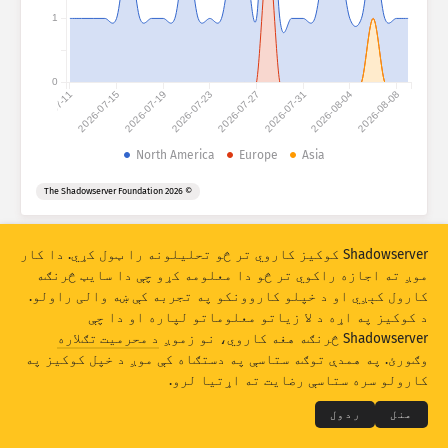
د برید احصائیې: دستګاوې
1
هېوادونه
مرسته
0
2026-07-11
2026-07-15
2026-07-19
2026-07-23
2026-07-27
2026-07-31
2026-08-04
2026-08-08
د ډېټا مجموعه
حدود
North America
Europe
Asia
له مخې یې ګروپ بندي کړئ
هېواد
ټګ
© 2026 The Shadowserver Foundation
Stacking
سر په سر شوې
له یوه بل سره تداخل لرونکی
په اتومات ډول د اپډیټ پایلې
Shadowserver کوکیز کاروي تر څو تحلیلونه را ټول کړي. دا کار
موږ ته اجازه راکوي تر څو دا معلومه کړو چې دا سایټ څرنګه
اپډیټ
رېسیټ (له سره تنظیمول)
کارول کېږي او د خپلو کاروونکو په تجربه کې ښه والی راولو.
د کوکیز په اړه د لا زیاتو معلوماتو لپاره او دا چې
PNG په ډول ډاونلوډ
Shadowserver څرنګه هغه کاروي، نو زموږ
د محرمیت تګلاره
THE SHADOWSERVER FOUNDATION
© 2026
وګورئ. په همدې توګه ستاسې په دستګاه کې موږ د خپل کوکیز په
خصوصي حریم او شرایط
موږ سره اړیکه
اعتبارونه
کارولو سره ستاسې رضایت ته اړتیا لرو.
ژبه
منل
ردول