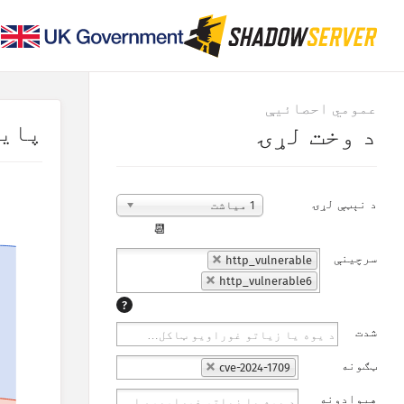
عمومي احصائیې
پای
د وخت لړۍ
د نېټې لړۍ
1 میاشت
📆
سرچینې
http_vulnerable
http_vulnerable6
?
شدت
ټګونه
cve-2024-1709
هېوادونه