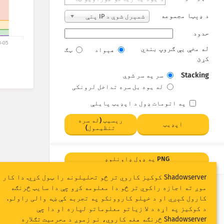
د ډېټا مجموعه
شمېرل شوې د IP پتې
حدود
8-05
له مخې یې ګروپ بندي
هېواد
ټګ
کړئ
Stacking
سر په سر شوې
له یوه بل سره تداخل لرونکی
په اتومات ډول د اپډیټ پایلې
رېسیټ (له سره
اپډیټ
تنظیمول)
PNG په ډول ډاونلوډ
Shadowserver کوکیز کاروي تر څو تحلیلونه را ټول کړي. دا کار
موږ ته اجازه راکوي تر څو دا معلومه کړو چې دا سایټ څرنګه
کارول کېږي او د خپلو کاروونکو په تجربه کې ښه والی راولو.
د کوکیز په اړه د لا زیاتو معلوماتو لپاره او دا چې
Shadowserver څرنګه هغه کاروي، نو زموږ
د محرمیت تګلاره