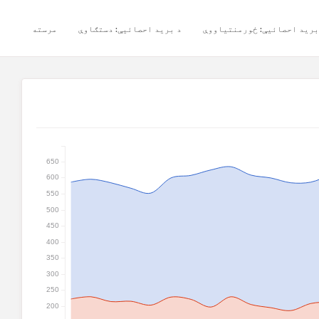
برید احصائیې: ځورمنتیاووې
د برید احصائیې: دستګاوې
مرسته
650
600
550
500
450
400
350
300
250
200