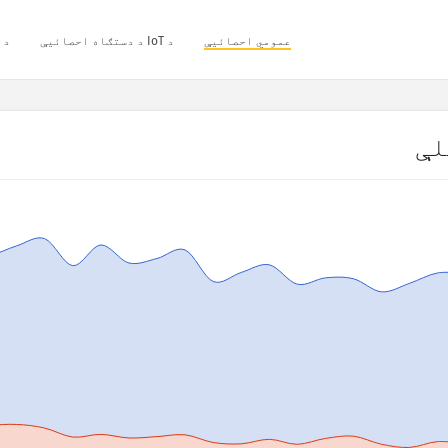
عمومي احصائیې
د IoT د دستګاه احصائیې
د 
لې