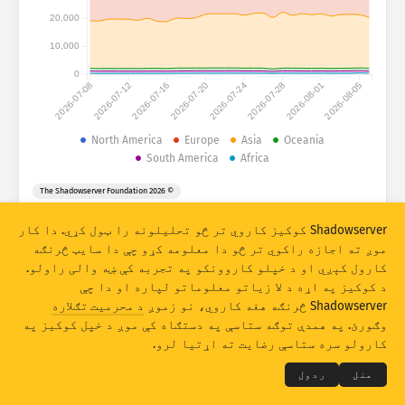
د برید احصائیې: دستګاوې
20,000
هېوادونه
مرسته
10,000
0
2026-07-08
2026-07-12
2026-07-16
2026-07-20
2026-07-24
2026-07-28
2026-08-01
2026-08-05
د ډېټا مجموعه
حدود
North America
Europe
Asia
Oceania
South America
Africa
له مخې یې ګروپ بندي کړئ
هېواد
ټګ
© 2026 The Shadowserver Foundation
Stacking
سر په سر شوې
له یوه بل سره تداخل لرونکی
په اتومات ډول د اپډیټ پایلې
Shadowserver کوکیز کاروي تر څو تحلیلونه را ټول کړي. دا کار
موږ ته اجازه راکوي تر څو دا معلومه کړو چې دا سایټ څرنګه
اپډیټ
رېسیټ (له سره تنظیمول)
کارول کېږي او د خپلو کاروونکو په تجربه کې ښه والی راولو.
د کوکیز په اړه د لا زیاتو معلوماتو لپاره او دا چې
PNG په ډول ډاونلوډ
Shadowserver څرنګه هغه کاروي، نو زموږ
د محرمیت تګلاره
THE SHADOWSERVER FOUNDATION
© 2026
وګورئ. په همدې توګه ستاسې په دستګاه کې موږ د خپل کوکیز په
خصوصي حریم او شرایط
موږ سره اړیکه
اعتبارونه
کارولو سره ستاسې رضایت ته اړتیا لرو.
ژبه
منل
ردول