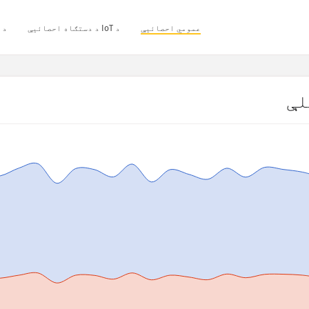
عمومي احصائیې
د IoT د دستګاه احصائیې
د 
لې