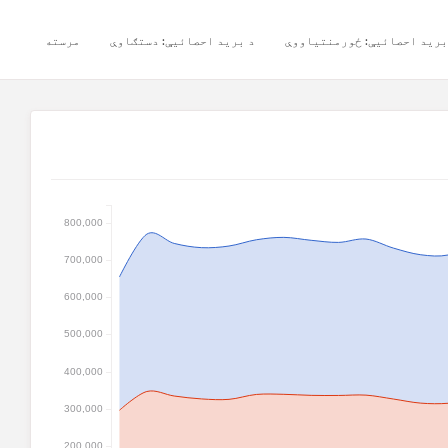
برید احصائیې: ځورمنتیاووې
د برید احصائیې: دستګاوې
مرسته
800,000
700,000
600,000
500,000
400,000
300,000
200,000