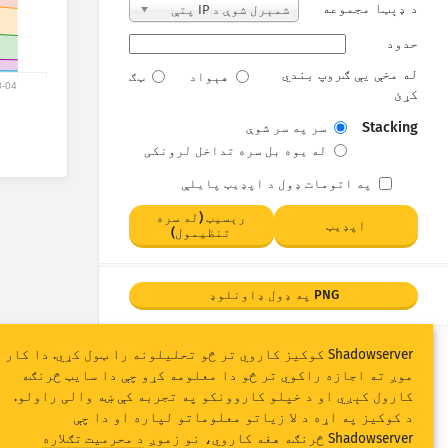
د ډېټا مجموعه
شمېرل شوې د IP پتې
حدود
له مخې یې ګروپ بندي
هېواد
ټګ
8-04
کړئ
Stacking
سر په سر شوې
له یوه بل سره تداخل لرونکی
په اتومات ډول د اپډیټ پایلې
رېسیټ (له سره
اپډیټ
تنظیمول)
PNG په ډول ډاونلوډ
Shadowserver کوکیز کاروي تر څو تحلیلونه را ټول کړي. دا کار
موږ ته اجازه راکوي تر څو دا معلومه کړو چې دا سایټ څرنګه
کارول کېږي او د خپلو کاروونکو په تجربه کې ښه والی راولو.
د کوکیز په اړه د لا زیاتو معلوماتو لپاره او دا چې
Shadowserver څرنګه هغه کاروي، نو زموږ
د محرمیت تګلاره