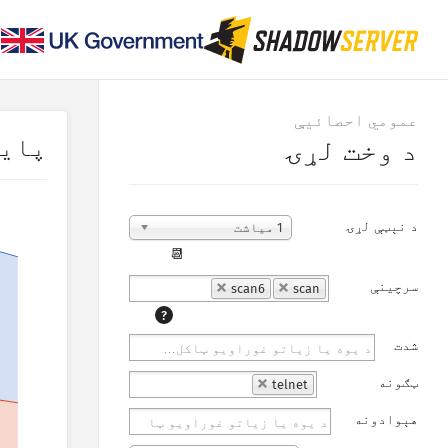
عمومي احصائیې
پای
د وخت لړۍ
د نېټې لړۍ
1 میاشت
📆
سرچینې
scan6
scan
?
شدت
ټګونه
telnet
هېوادونه