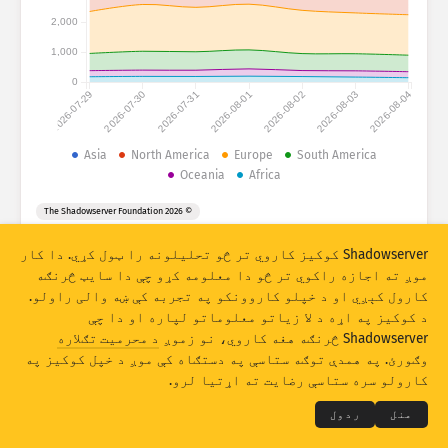
د برید احصائیې: دستګاوې
2,000
هېوادونه
مرسته
1,000
0
2026-07-29
2026-07-30
2026-07-31
2026-08-01
2026-08-02
2026-08-03
2026-08-04
د ډېټا مجموعه
حدود
Asia
North America
Europe
South America
Oceania
Africa
له مخې یې ګروپ بندي کړئ
هېواد
ټګ
© 2026 The Shadowserver Foundation
Stacking
سر په سر شوې
له یوه بل سره تداخل لرونکی
په اتومات ډول د اپډیټ پایلې
Shadowserver کوکیز کاروي تر څو تحلیلونه را ټول کړي. دا کار
موږ ته اجازه راکوي تر څو دا معلومه کړو چې دا سایټ څرنګه
اپډیټ
رېسیټ (له سره تنظیمول)
کارول کېږي او د خپلو کاروونکو په تجربه کې ښه والی راولو.
د کوکیز په اړه د لا زیاتو معلوماتو لپاره او دا چې
PNG په ډول ډاونلوډ
Shadowserver څرنګه هغه کاروي، نو زموږ
د محرمیت تګلاره
THE SHADOWSERVER FOUNDATION
© 2026
وګورئ. په همدې توګه ستاسې په دستګاه کې موږ د خپل کوکیز په
خصوصي حریم او شرایط
موږ سره اړیکه
اعتبارونه
کارولو سره ستاسې رضایت ته اړتیا لرو.
ژبه
منل
ردول