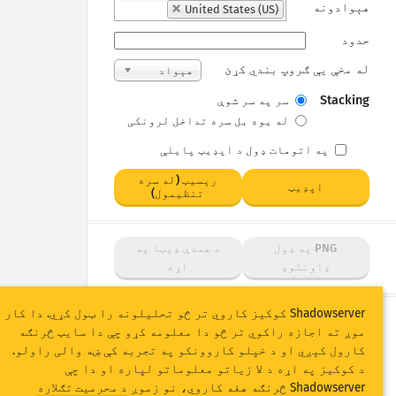
هېوادونه
United States (US)
حدود
له مخې یې ګروپ بندي کړئ
هېواد
Stacking
سر په سر شوې
له یوه بل سره تداخل لرونکی
په اتومات ډول د اپډیټ پایلې
رېسیټ (له سره
اپډیټ
تنظیمول)
PNG په ډول
د همدې ډېټا په
ډاونلوډ
اړه
Shadowserver کوکیز کاروي تر څو تحلیلونه را ټول کړي. دا کار
موږ ته اجازه راکوي تر څو دا معلومه کړو چې دا سایټ څرنګه
کارول کېږي او د خپلو کاروونکو په تجربه کې ښه والی راولو.
د IoT د دستګاه د ګوتې د نښان اخیستل او د
د کوکیز په اړه د لا زیاتو معلوماتو لپاره او دا چې
honeypot د برید احصائیې د اروپايي ټولنې د
Shadowserver څرنګه هغه کاروي، نو زموږ
د محرمیت تګلاره
اروپا د نښلوونکي مرکز (Connecting Europe