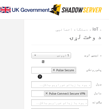
د IoT د دستګاه احصائیې
د وخت لړۍ
د نېټې لړۍ
1 اوونۍ
📆
پلورونکی
Pulse Secure
?
ډول
ماډل
Pulse Connect Secure VPN
ټګونه