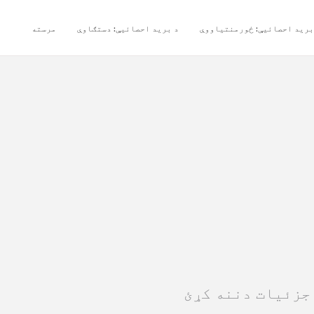
برید احصائیې: ځورمنتیاووې
د برید احصائیې: دستګاوې
مرسته
جزئیات دننه کړئ