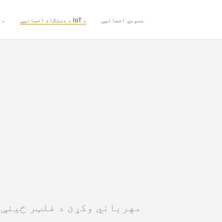
عمومي احصائیې
د IoT د دستګاه احصائیې
د 
مهرباني وکړئ د فلټر ځینې 