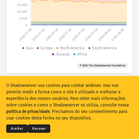
Estatísticas de ataque: dispositivos
15,000
Países
10,000
Ajuda
5,000
0
2026-07-08
2026-07-12
2026-07-16
2026-07-20
2026-07-24
2026-07-28
2026-08-01
2026-08-05
Conjunto de dados
Limite
Asia
Europe
North America
South America
Oceania
Africa
Agrupar por
País
Tag
© 2026 The Shadowserver Foundation
Stacking
Empilhado
Sobreposição
Atualizar automaticamente os resultados
O Shadowserver usa cookies para coletar análises. Isso nos
Atualizar
Redefinir
permite medir a forma como o site é utilizado e melhorar a
experiência dos nossos usuários. Para obter mais informações
sobre cookies e como o Shadowserver os utiliza, consulte nossa
Baixar como PNG
© 2026
THE SHADOWSERVER FOUNDATION
política de privacidade
. Precisamos do seu consentimento para
Privacidade e termos
Contate-nos
Créditos
usar cookies desta forma no seu dispositivo.
Idioma
Aceitar
Recusar