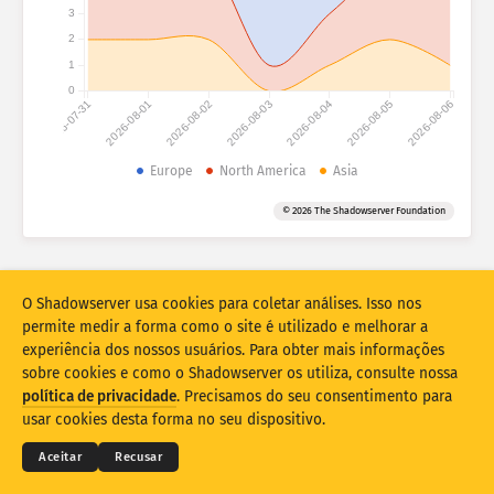
Estatísticas de ataque: dispositivos
3
2
Países
Ajuda
1
0
2026-07-31
2026-08-01
2026-08-02
2026-08-03
2026-08-04
2026-08-05
2026-08-06
Conjunto de dados
Limite
Europe
North America
Asia
Agrupar por
País
Tag
© 2026 The Shadowserver Foundation
Stacking
Empilhado
Sobreposição
Atualizar automaticamente os resultados
O Shadowserver usa cookies para coletar análises. Isso nos
Atualizar
Redefinir
permite medir a forma como o site é utilizado e melhorar a
experiência dos nossos usuários. Para obter mais informações
sobre cookies e como o Shadowserver os utiliza, consulte nossa
Baixar como PNG
© 2026
THE SHADOWSERVER FOUNDATION
política de privacidade
. Precisamos do seu consentimento para
Privacidade e termos
Contate-nos
Créditos
usar cookies desta forma no seu dispositivo.
Idioma
Aceitar
Recusar