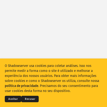
Estatísticas de ataque: dispositivos
Ajuda
Países
Conjunto de dados
Limite
Agrupar por
País
Tag
Stacking
Empilhado
Sobreposição
O Shadowserver usa cookies para coletar análises. Isso nos
Atualizar automaticamente os resultados
permite medir a forma como o site é utilizado e melhorar a
experiência dos nossos usuários. Para obter mais informações
Atualizar
Redefinir
sobre cookies e como o Shadowserver os utiliza, consulte nossa
© 2026
THE SHADOWSERVER FOUNDATION
política de privacidade
. Precisamos do seu consentimento para
Privacidade e termos
Contate-nos
Créditos
Baixar como PNG
usar cookies desta forma no seu dispositivo.
Idioma
Aceitar
Recusar