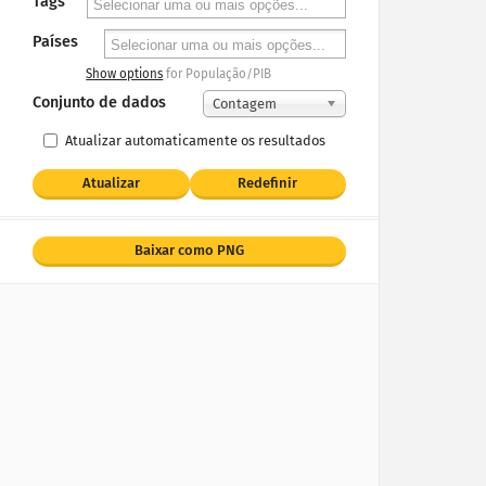
Tags
Países
Show options
for População/PIB
Conjunto de dados
Contagem
Atualizar automaticamente os resultados
Atualizar
Redefinir
Baixar como PNG