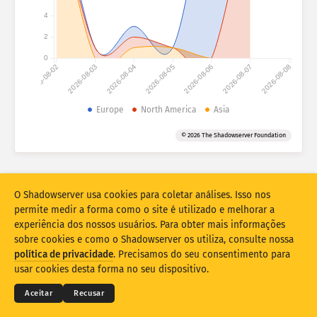
Estatísticas de ataque: dispositivos
4
Ajuda
2
Conjunto de dados
0
2026-08-02
2026-08-03
2026-08-04
2026-08-05
2026-08-06
2026-08-07
2026-08-08
Limite
Agrupar por
Europe
North America
Asia
?
Stacking
Empilhado
Sobreposição
© 2026 The Shadowserver Foundation
Atualizar automaticamente os resultados
Atualizar
Redefinir
O Shadowserver usa cookies para coletar análises. Isso nos
permite medir a forma como o site é utilizado e melhorar a
Baixar como PNG
Sobre esses dados
experiência dos nossos usuários. Para obter mais informações
sobre cookies e como o Shadowserver os utiliza, consulte nossa
© 2026
THE SHADOWSERVER FOUNDATION
política de privacidade
. Precisamos do seu consentimento para
Privacidade e termos
Contate-nos
Créditos
usar cookies desta forma no seu dispositivo.
Estatísticas de impressões digitais de dispositivos IoT e ataques de
Idioma
honeypot cofinanciadas pelo Connecting Europe Facility da UE.
Aceitar
Recusar