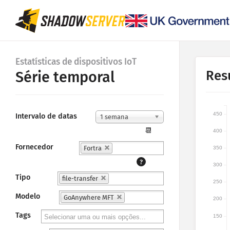
Estatísticas de dispositivos IoT
Res
Série temporal
450
Intervalo de datas
1 semana
📆
400
Fornecedor
Fortra
350
?
300
Tipo
file-transfer
250
Modelo
GoAnywhere MFT
200
Tags
150