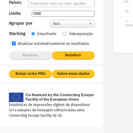
100
Países
50
Limite
0
Agrupar por
País
2026
Stacking
Empilhado
Sobreposição
Atualizar automaticamente os resultados
Atualizar
Redefinir
Baixar como PNG
Sobre esses dados
Estatísticas de impressões digitais de dispositivos
IoT e ataques de honeypot cofinanciadas pelo
Connecting Europe Facility da UE.