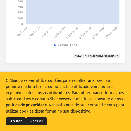
800
Estatísticas de ataque: dispositivos
600
Países
Ajuda
400
200
0
2026-07-09
2026-07-13
2026-07-17
2026-07-21
2026-07-25
2026-07-29
2026-08-02
2026-08-06
Conjunto de dados
Limite
Netherlands
Agrupar por
País
Tag
© 2026 The Shadowserver Foundation
Stacking
Empilhado
Sobreposição
Atualizar resultados automaticamente
O Shadowserver utiliza cookies para recolher análises. Isso
Atualizar
Redefinir
permite medir a forma como o site é utilizado e melhorar a
experiência dos nossos utilizadores. Para obter mais informações
sobre cookies e como o Shadowserver os utiliza, consulte a nossa
Transferir como PNG
© 2026
THE SHADOWSERVER FOUNDATION
política de privacidade
. Necessitamos do seu consentimento para
Privacidade e termos
Contacte-nos
Créditos
utilizar cookies desta forma no seu dispositivo.
Idioma
Aceitar
Recusar