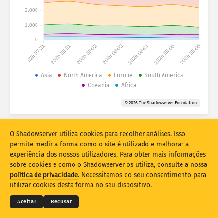
Estatísticas de ataque: dispositivos
2,000
Países
Ajuda
1,000
0
2026-07-31
2026-08-01
2026-08-02
2026-08-03
2026-08-04
2026-08-05
2026-08-06
Conjunto de dados
Limite
Asia
North America
Europe
South America
Oceania
Africa
Agrupar por
País
Tag
© 2026 The Shadowserver Foundation
Stacking
Empilhado
Sobreposição
Atualizar resultados automaticamente
O Shadowserver utiliza cookies para recolher análises. Isso
Atualizar
Redefinir
permite medir a forma como o site é utilizado e melhorar a
experiência dos nossos utilizadores. Para obter mais informações
sobre cookies e como o Shadowserver os utiliza, consulte a nossa
Transferir como PNG
© 2026
THE SHADOWSERVER FOUNDATION
política de privacidade
. Necessitamos do seu consentimento para
Privacidade e termos
Contacte-nos
Créditos
utilizar cookies desta forma no seu dispositivo.
Idioma
Aceitar
Recusar