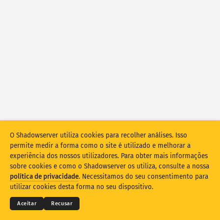
Estatísticas de ataque: dispositivos
Ajuda
Países
Conjunto de dados
Limite
Agrupar por
País
Tag
Stacking
Empilhado
Sobreposição
O Shadowserver utiliza cookies para recolher análises. Isso
Atualizar resultados automaticamente
permite medir a forma como o site é utilizado e melhorar a
experiência dos nossos utilizadores. Para obter mais informações
Atualizar
Redefinir
sobre cookies e como o Shadowserver os utiliza, consulte a nossa
© 2026
THE SHADOWSERVER FOUNDATION
política de privacidade
. Necessitamos do seu consentimento para
Privacidade e termos
Contacte-nos
Créditos
Transferir como PNG
utilizar cookies desta forma no seu dispositivo.
Idioma
Aceitar
Recusar