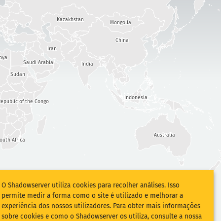
Kazakhstan
Mongolia
China
Iran
bya
Saudi Arabia
India
Sudan
Indonesia
epublic of the Congo
Australia
outh Africa
O Shadowserver utiliza cookies para recolher análises. Isso
permite medir a forma como o site é utilizado e melhorar a
experiência dos nossos utilizadores. Para obter mais informações
sobre cookies e como o Shadowserver os utiliza, consulte a nossa