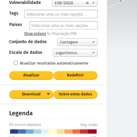
Vulnerabilidade
EDB-52028
Tags
Países
Show options
for População/PIB
Conjunto de dados
Contagem
Escala de dados
Logarítmico
Atualizar resultados automaticamente
Atualizar
Redefinir
Download
Sobre estes dados
Legenda
IPs únicos relatados
(log. scale)