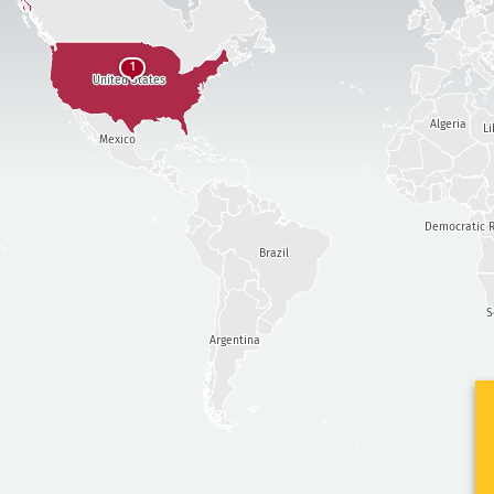
1
United States
Algeria
Li
Mexico
Democratic R
Brazil
S
Argentina