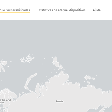
aque: vulnerabilidades
Estatísticas de ataque: dispositivos
Ajuda
way
Finland
Russia
den