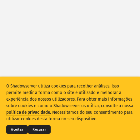
Estatísticas de ataque: vulnerabilidades
Tags
Estatísticas de ataque: dispositivos
Ajuda
Países
Limite
Agrupar por
O Shadowserver utiliza cookies para recolher análises. Isso
Stacking
Empilhado
Sobreposição
permite medir a forma como o site é utilizado e melhorar a
Atualizar resultados automaticamente
experiência dos nossos utilizadores. Para obter mais informações
sobre cookies e como o Shadowserver os utiliza, consulte a nossa
Atualizar
Redefinir
© 2026
THE SHADOWSERVER FOUNDATION
política de privacidade
. Necessitamos do seu consentimento para
Privacidade e termos
Contacte-nos
Créditos
utilizar cookies desta forma no seu dispositivo.
Transferir como PNG
Sobre estes dados
Idioma
Aceitar
Recusar