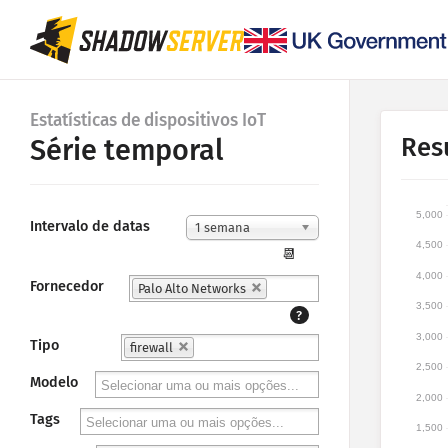
Estatísticas de dispositivos IoT
Res
Série temporal
5,000
Intervalo de datas
1 semana
4,500
📆
4,000
Fornecedor
Palo Alto Networks
3,500
?
3,000
Tipo
firewall
2,500
Modelo
2,000
Tags
1,500