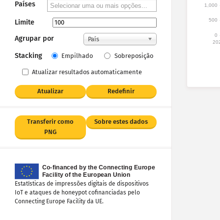
Países
1,000
500
Limite
0
Agrupar por
País
20
Stacking
Empilhado
Sobreposição
Atualizar resultados automaticamente
Atualizar
Redefinir
Transferir como
Sobre estes dados
PNG
Estatísticas de impressões digitais de dispositivos
IoT e ataques de honeypot cofinanciadas pelo
Connecting Europe Facility da UE.