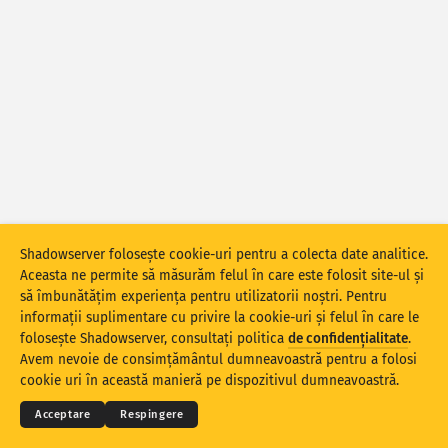
Statistici privind atacurile: dispozitive
Asistență
Țări
Set de date
Limită
Grupați după
Țară
Etichetă
Stacking
Stivuit
Suprapus
Shadowserver folosește cookie-uri pentru a colecta date analitice.
Aceasta ne permite să măsurăm felul în care este folosit site-ul și
Actualizarea automată a rezultatelor
să îmbunătățim experiența pentru utilizatorii noștri. Pentru
informații suplimentare cu privire la cookie-uri și felul în care le
Actualizare
Resetare
folosește Shadowserver, consultați politica
de confidențialitate
.
© 2026
THE SHADOWSERVER FOUNDATION
Avem nevoie de consimțământul dumneavoastră pentru a folosi
Confidențialitate și termeni
Contactați-ne
Credite
Descărcați ca PNG
cookie uri în această manieră pe dispozitivul dumneavoastră.
Limba
Acceptare
Respingere