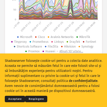
Asistență
Grupați după
50
Stacking
Stivuit
Suprapus
0
Actualizarea automată a rezultatelor
2026-07-09
2026-07-13
2026-07-17
2026-07-21
2026-07-25
2026-07-29
2026-08-02
2026-08-06
Actualizare
Resetare
Microsoft
Cisco
Araknis Networks
MikroTik
Tinyproxy
Prometheus
Linksys
DrayTek
Fortinet
Descărcați ca PNG
Despre aceste date
Shortcuts Software
FileZilla
Hikvision
Synology
Proxmox
Huawei
–
Afișați 107 altele…
Shadowserver folosește cookie-uri pentru a colecta date analitice.
© 2026 The Shadowserver Foundation
Statisticile privind luarea amprentelor dispozitivelor IoT și atacurile
Aceasta ne permite să măsurăm felul în care este folosit site-ul și
honeypot sunt co-finanțate de Connecting Europe Facility din cadrul UE.
să îmbunătățim experiența pentru utilizatorii noștri. Pentru
informații suplimentare cu privire la cookie-uri și felul în care le
folosește Shadowserver, consultați politica
de confidențialitate
.
© 2026
THE SHADOWSERVER FOUNDATION
Avem nevoie de consimțământul dumneavoastră pentru a folosi
Confidențialitate și termeni
Contactați-ne
Credite
cookie uri în această manieră pe dispozitivul dumneavoastră.
Limba
Acceptare
Respingere