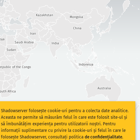
Kazakhstan
Mongolia
China
Iran
bya
Saudi Arabia
India
Sudan
Indonesia
epublic of the Congo
Australia
outh Africa
Shadowserver folosește cookie-uri pentru a colecta date analitice.
Aceasta ne permite să măsurăm felul în care este folosit site-ul și
să îmbunătățim experiența pentru utilizatorii noștri. Pentru
informații suplimentare cu privire la cookie-uri și felul în care le
folosește Shadowserver, consultați politica
de confidențialitate
.