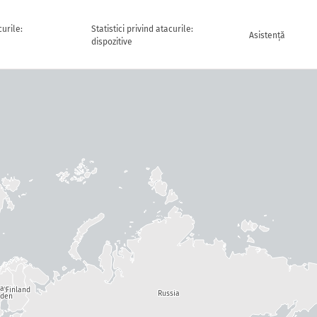
curile:
Statistici privind atacurile:
Asistență
dispozitive
way
Finland
Russia
den