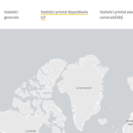
Statistici
Statistici privind dispozitivele
Statistici privind ata
generale
IoT
vulnerabilități
Greenland
Nor
Swe
Canada