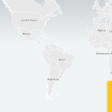
United States
Algeria
Li
Mexico
Democratic R
Brazil
S
Argentina