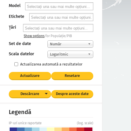
Model
Etichete
Țări
Show options
for Populație/PIB
Set de date
Număr
Scala datelor
Logaritmic
Actualizarea automată a rezultatelor
Actualizare
Resetare
Descărcare
Despre aceste date
Legendă
IP-uri unice raportate
(log. scale)