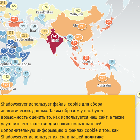
248
65
74
62
Kazakhstan
Mongolia
9
931
2K
China
44
793
50
Iran
171
7
171
283
bya
6K
15
417
Saudi Arabia
India
2
1K
Sudan
6
1
2
2
2K
15
Indonesia
18
14
epublic of the Congo
19
14
20
12
4
112
476
542
Australia
outh Africa
Shadowserver использует файлы cookie для сбора
аналитических данных. Таким образом у нас будет
возможность оценить то, как используется наш сайт, а также
улучшить его качество для наших пользователей.
Дополнительную информацию о файлах cookie и том, как
Shadowserver использует их, см. в нашей
политике