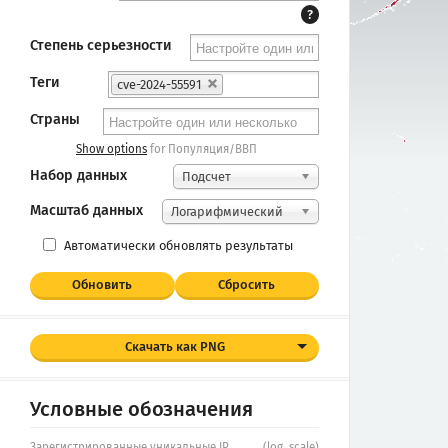
?
Степень серьезности
Теги
cve-2024-55591
Страны
Show options
for Популяция/ВВП
Набор данных
Подсчет
Масштаб данных
Логарифмический
Автоматически обновлять результаты
Обновить
Сбросить
Скачать как PNG
Условные обозначения
Зарегистрированные уникальные IP
(log. scale)