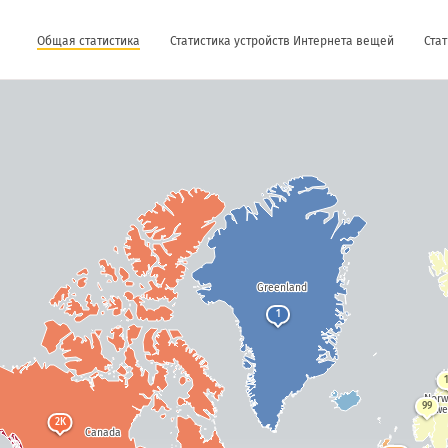
Общая статистика
Статистика устройств Интернета вещей
Стат
Greenland
1
Nor
99
Swe
2K
Canada