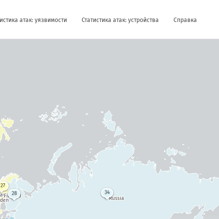
истика атак: уязвимости
Статистика атак: устройства
Справка
127
34
28
way
Finland
Russia
den