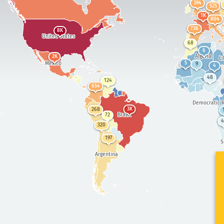
394
525
1K
804
736
8K
United States
68
6
Algeria
2K
Li
Mexico
5
9
4
48
124
654
Democratic R
3K
268
Brazil
72
4
320
197
S
Argentina