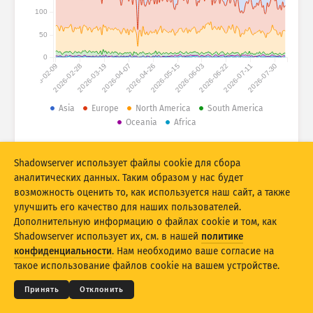
Статистика атак: устройства
100
Страны
Справка
50
0
2026-02-09
2026-02-28
2026-03-19
2026-04-07
2026-04-26
2026-05-15
2026-06-03
2026-06-22
2026-07-11
2026-07-30
Набор данных
Ограничение
Asia
Europe
North America
South America
Oceania
Africa
Группировать по
Страна
Тег
© 2026 The Shadowserver Foundation
Stacking
Многоуровневый
Перекрытие
Shadowserver использует файлы cookie для сбора
Автоматически обновлять результаты
аналитических данных. Таким образом у нас будет
возможность оценить то, как используется наш сайт, а также
Обновить
Сбросить
улучшить его качество для наших пользователей.
Дополнительную информацию о файлах cookie и том, как
Shadowserver использует их, см. в нашей
политике
Скачать как PNG
© 2026
THE SHADOWSERVER FOUNDATION
Конфиденциальность и условия
Связь с нами
конфиденциальности
. Нам необходимо ваше согласие на
Благодарности
такое использование файлов cookie на вашем устройстве.
Язык
Принять
Отклонить