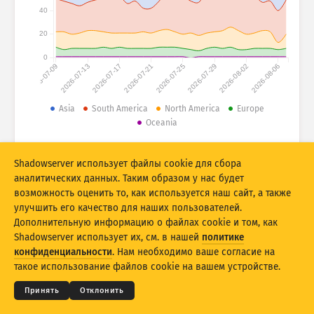
Статистика атак: устройства
40
Страны
Справка
20
0
2026-07-09
2026-07-13
2026-07-17
2026-07-21
2026-07-25
2026-07-29
2026-08-02
2026-08-06
Набор данных
Ограничение
Asia
South America
North America
Europe
Oceania
Группировать по
Страна
Тег
© 2026 The Shadowserver Foundation
Stacking
Многоуровневый
Перекрытие
Shadowserver использует файлы cookie для сбора
Автоматически обновлять результаты
аналитических данных. Таким образом у нас будет
возможность оценить то, как используется наш сайт, а также
Обновить
Сбросить
улучшить его качество для наших пользователей.
Дополнительную информацию о файлах cookie и том, как
Shadowserver использует их, см. в нашей
политике
Скачать как PNG
© 2026
THE SHADOWSERVER FOUNDATION
Конфиденциальность и условия
Связь с нами
конфиденциальности
. Нам необходимо ваше согласие на
Благодарности
такое использование файлов cookie на вашем устройстве.
Язык
Принять
Отклонить