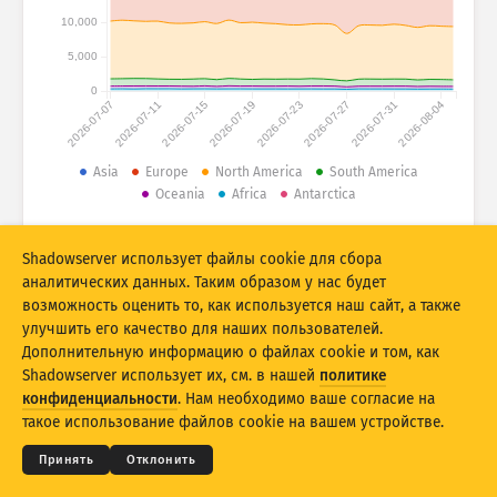
Статистика атак: устройства
10,000
Страны
Справка
5,000
0
2026-07-07
2026-07-11
2026-07-15
2026-07-19
2026-07-23
2026-07-27
2026-07-31
2026-08-04
Набор данных
Ограничение
Asia
Europe
North America
South America
Oceania
Africa
Antarctica
Группировать по
Страна
Тег
© 2026 The Shadowserver Foundation
Stacking
Многоуровневый
Перекрытие
Shadowserver использует файлы cookie для сбора
Автоматически обновлять результаты
аналитических данных. Таким образом у нас будет
возможность оценить то, как используется наш сайт, а также
Обновить
Сбросить
улучшить его качество для наших пользователей.
Дополнительную информацию о файлах cookie и том, как
Shadowserver использует их, см. в нашей
политике
Скачать как PNG
© 2026
THE SHADOWSERVER FOUNDATION
Конфиденциальность и условия
Связь с нами
конфиденциальности
. Нам необходимо ваше согласие на
Благодарности
такое использование файлов cookie на вашем устройстве.
Язык
Принять
Отклонить