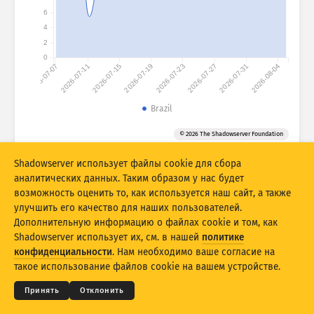
Справка
6
Группировать по
4
Stacking
Многоуровневый
Перекрытие
2
0
Автоматически обновлять результаты
2026-07-07
2026-07-11
2026-07-15
2026-07-19
2026-07-23
2026-07-27
2026-07-31
2026-08-04
Обновить
Сбросить
Brazil
Скачать как PNG
Об этих данных
© 2026 The Shadowserver Foundation
Shadowserver использует файлы cookie для сбора
аналитических данных. Таким образом у нас будет
Статистика создания цифрового отпечатка устройств Интернета
возможность оценить то, как используется наш сайт, а также
вещей и статистика ханипот-атак софинансировались Фондом
улучшить его качество для наших пользователей.
соединения Европы ЕС.
Дополнительную информацию о файлах cookie и том, как
Shadowserver использует их, см. в нашей
политике
© 2026
THE SHADOWSERVER FOUNDATION
Конфиденциальность и условия
Связь с нами
конфиденциальности
. Нам необходимо ваше согласие на
Благодарности
такое использование файлов cookie на вашем устройстве.
Язык
Принять
Отклонить