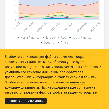
100
Статистика атак: уязвимости
Теги
50
Статистика атак: устройства
0
2026-08-01
2026-08-02
2026-08-03
2026-08-04
2026-08-05
2026-08-06
2026-08-07
Справка
Страны
North America
Europe
Asia
South America
Oceania
Africa
Ограничение
© 2026 The Shadowserver Foundation
Shadowserver использует файлы cookie для сбора
Группировать по
аналитических данных. Таким образом у нас будет
возможность оценить то, как используется наш сайт, а также
Stacking
Многоуровневый
Перекрытие
улучшить его качество для наших пользователей.
Автоматически обновлять результаты
Дополнительную информацию о файлах cookie и том, как
Shadowserver использует их, см. в нашей
политике
© 2026
THE SHADOWSERVER FOUNDATION
Обновить
Сбросить
Конфиденциальность и условия
Связь с нами
конфиденциальности
. Нам необходимо ваше согласие на
Благодарности
такое использование файлов cookie на вашем устройстве.
Скачать как PNG
Об этих данных
Язык
Принять
Отклонить